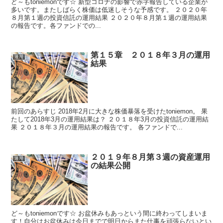
ど～もtoniemonです☆ 新型コロナの影響で赤字報告している企業が
多いです。またしばらく株価は低迷しそうな予感です。 ２０２０年
８月第１週の投資信託の運用結果 ２０２０年８月第１週の運用結果
の報告です。各ファンドでの...
第１５章 ２０１８年３月の運用
運用
結果
前回のあらすじ 2018年2月に大きな株価暴落を受けたtoniemon。 果
たして2018年3月の運用結果は？ ２０１８年3月の投資信託の運用結
果 ２０１８年３月の運用結果の報告です。 各ファンドで...
２０１９年８月第３週の資産運用
運用
の結果公開
ど～もtoniemonです☆ お盆休みもあっという間に終わってしまいま
す！自分はお盆休みは今日までで明日からまた仕事を頑張らないとい