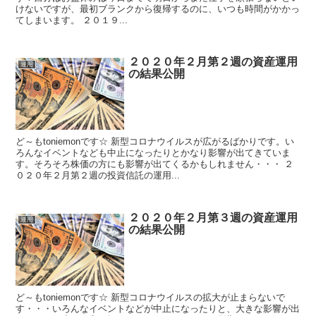
けないですが、最初ブランクから復帰するのに、いつも時間がかかっ
てしまいます。 ２０１９...
２０２０年２月第２週の資産運用
運用
の結果公開
ど～もtoniemonです☆ 新型コロナウイルスが広がるばかりです。い
ろんなイベントなども中止になったりとかなり影響が出てきていま
す。そろそろ株価の方にも影響が出てくるかもしれません・・・ ２
０２０年２月第２週の投資信託の運用...
２０２０年２月第３週の資産運用
運用
の結果公開
ど～もtoniemonです☆ 新型コロナウイルスの拡大が止まらないで
す・・・いろんなイベントなどが中止になったりと、大きな影響が出