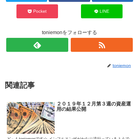
Pocket
LINE
toniemonをフォローする
toniemon
関連記事
２０１９年１２月第３週の資産運
運用
用の結果公開
ど～もtoniemonです☆ インフルエンザがかなり流行っているようで