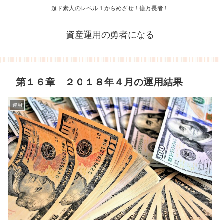
超ド素人のレベル１からめざせ！億万長者！
資産運用の勇者になる
第１６章 ２０１８年４月の運用結果
運用